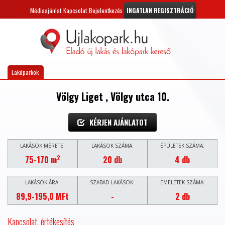
Médiaajánlat
Kapcsolat
Bejelentkezés
INGATLAN REGISZTRÁCIÓ
Lakóparkok
Völgy Liget , Völgy utca 10.
KÉRJEN AJÁNLATOT
LAKÁSOK MÉRETE:
LAKÁSOK SZÁMA:
ÉPÜLETEK SZÁMA:
2
75-170 m
20 db
4 db
LAKÁSOK ÁRA:
SZABAD LAKÁSOK:
EMELETEK SZÁMA:
89,9-195,0 MFt
-
2 db
Kapcsolat, értékesítés