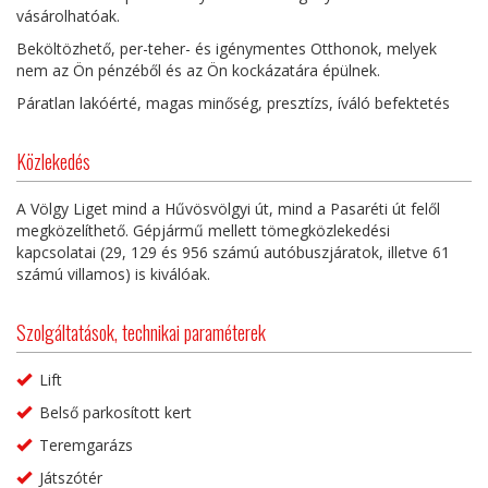
vásárolhatóak.
Beköltözhető, per-teher- és igénymentes Otthonok, melyek
nem az Ön pénzéből és az Ön kockázatára épülnek.
Páratlan lakóérté, magas minőség, presztízs, íváló befektetés
Közlekedés
A Völgy Liget mind a Hűvösvölgyi út, mind a Pasaréti út felől
megközelíthető. Gépjármű mellett tömegközlekedési
kapcsolatai (29, 129 és 956 számú autóbuszjáratok, illetve 61
számú villamos) is kiválóak.
Szolgáltatások, technikai paraméterek
Lift
Belső parkosított kert
Teremgarázs
Játszótér