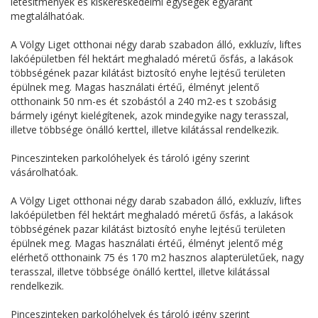
létesítmények és kiskereskedelmi egységek egyaránt
megtalálhatóak.
A Völgy Liget otthonai négy darab szabadon álló, exkluzív, liftes
lakóépületben fél hektárt meghaladó méretű ősfás, a lakások
többségének pazar kilátást biztosító enyhe lejtésű területen
épülnek meg. Magas használati értéű, élményt jelentő
otthonaink 50 nm-es ét szobástól a 240 m2-es t szobásig
bármely igényt kielégítenek, azok mindegyike nagy terasszal,
illetve többsége önálló kerttel, illetve kilátással rendelkezik.
Pinceszinteken parkolóhelyek és tároló igény szerint
vásárolhatóak.
A Völgy Liget otthonai négy darab szabadon álló, exkluzív, liftes
lakóépületben fél hektárt meghaladó méretű ősfás, a lakások
többségének pazar kilátást biztosító enyhe lejtésű területen
épülnek meg. Magas használati értéű, élményt jelentő még
elérhető otthonaink 75 és 170 m2 hasznos alapterületűek, nagy
terasszal, illetve többsége önálló kerttel, illetve kilátással
rendelkezik.
Pinceszinteken parkolóhelyek és tároló igény szerint