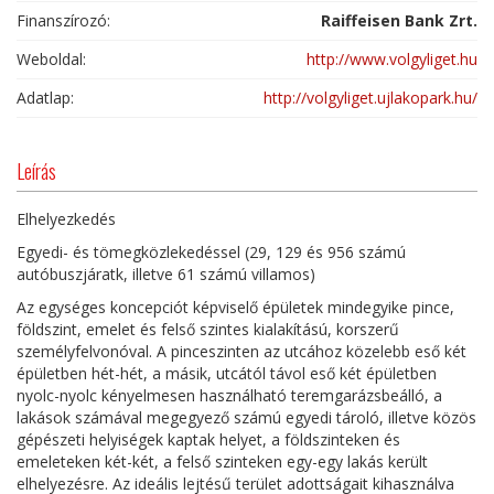
Finanszírozó:
Raiffeisen Bank Zrt.
Weboldal:
http://www.volgyliget.hu
Adatlap:
http://volgyliget.ujlakopark.hu/
Leírás
Elhelyezkedés
Egyedi- és tömegközlekedéssel (29, 129 és 956 számú
autóbuszjáratk, illetve 61 számú villamos)
Az egységes koncepciót képviselő épületek mindegyike pince,
földszint, emelet és felső szintes kialakítású, korszerű
személyfelvonóval. A pinceszinten az utcához közelebb eső két
épületben hét-hét, a másik, utcától távol eső két épületben
nyolc-nyolc kényelmesen használható teremgarázsbeálló, a
lakások számával megegyező számú egyedi tároló, illetve közös
gépészeti helyiségek kaptak helyet, a földszinteken és
emeleteken két-két, a felső szinteken egy-egy lakás került
elhelyezésre. Az ideális lejtésű terület adottságait kihasználva