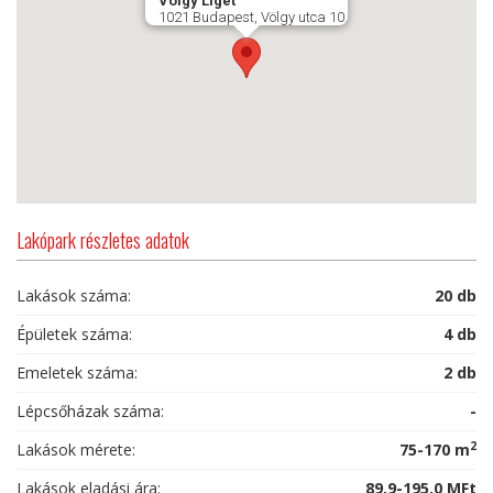
Völgy Liget
1021 Budapest, Völgy utca 10.
Lakópark részletes adatok
Lakások száma:
20 db
Épületek száma:
4 db
Emeletek száma:
2 db
Lépcsőházak száma:
-
2
Lakások mérete:
75-170 m
Lakások eladási ára:
89,9-195,0 MFt