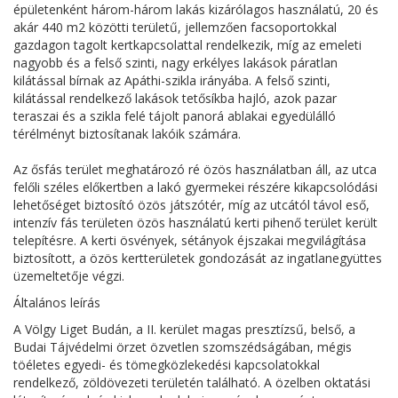
épületenként három-három lakás kizárólagos használatú, 20 és
akár 440 m2 közötti területű, jellemzően facsoportokkal
gazdagon tagolt kertkapcsolattal rendelkezik, míg az emeleti
nagyobb és a felső szinti, nagy erkélyes lakások páratlan
kilátással bírnak az Apáthi-szikla irányába. A felső szinti,
kilátással rendelkező lakások tetősíkba hajló, azok pazar
teraszai és a szikla felé tájolt panorá ablakai egyedülálló
térélményt biztosítanak lakóik számára.
Az ősfás terület meghatározó ré özös használatban áll, az utca
felőli széles előkertben a lakó gyermekei részére kikapcsolódási
lehetőséget biztosító özös játszótér, míg az utcától távol eső,
intenzív fás területen özös használatú kerti pihenő terület került
telepítésre. A kerti ösvények, sétányok éjszakai megvilágítása
biztosított, a özös kertterületek gondozását az ingatlanegyüttes
üzemeltetője végzi.
Általános leírás
A Völgy Liget Budán, a II. kerület magas presztízsű, belső, a
Budai Tájvédelmi örzet özvetlen szomszédságában, mégis
töéletes egyedi- és tömegközlekedési kapcsolatokkal
rendelkező, zöldövezeti területén található. A özelben oktatási